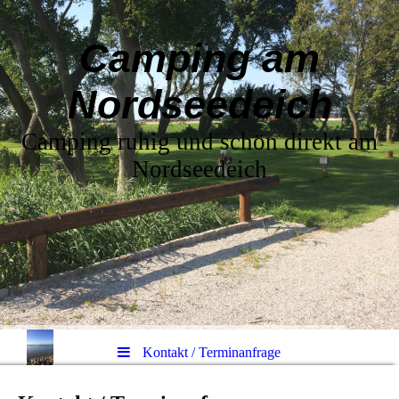
Camping am
Nordseedeich
Camping ruhig und schön direkt am
Nordseedeich
Kontakt / Terminanfrage